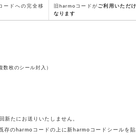
oコードへの完全移
旧harmoコードが
ご利用いただ
なります
、複数枚のシール封入）
は、今回新たにお送りいたしません。
既存のharmoコードの上に新harmoコードシールを